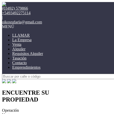
(03492) 579866
+5493492275114
|
oikosrafaela@gmail.com
MENÚ
LLAMAR
La Empresa
Venta
Alquiler
Requisitos Alquiler
Tasación
Contacto
Emprendimientos
ENCUENTRE SU
PROPIEDAD
Operación