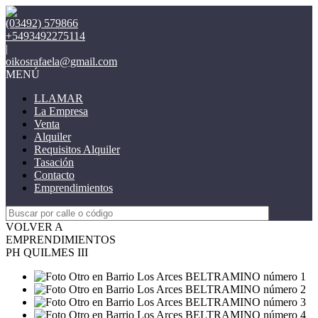
(03492) 579866
+5493492275114
|
oikosrafaela@gmail.com
MENÚ
LLAMAR
La Empresa
Venta
Alquiler
Requisitos Alquiler
Tasación
Contacto
Emprendimientos
VOLVER A
EMPRENDIMIENTOS
PH QUILMES III