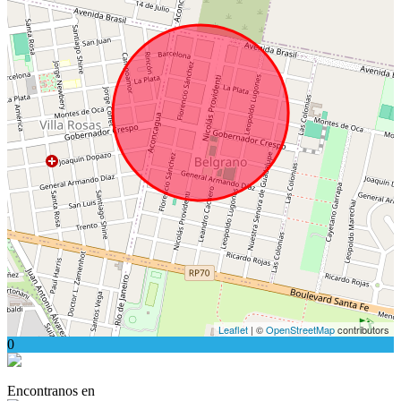
Leaflet
| ©
OpenStreetMap
contributors
0
Encontranos en