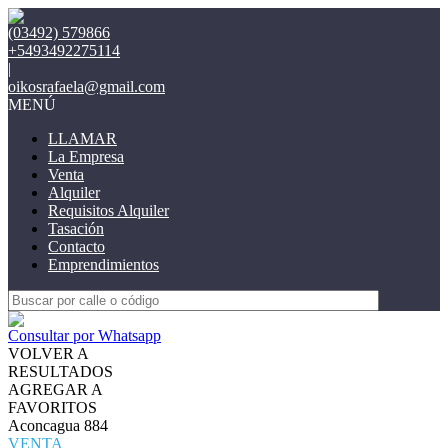
(03492) 579866
+5493492275114
|
oikosrafaela@gmail.com
MENÚ
LLAMAR
La Empresa
Venta
Alquiler
Requisitos Alquiler
Tasación
Contacto
Emprendimientos
Consultar por Whatsapp
VOLVER A
RESULTADOS
AGREGAR A
FAVORITOS
Aconcagua 884
VENTA