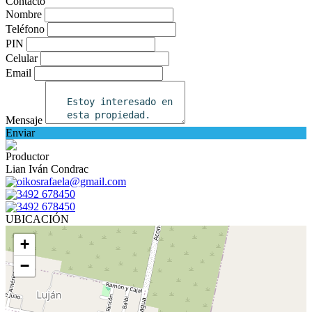
Contacto
Nombre
Teléfono
PIN
Celular
Email
Mensaje
Enviar
Productor
Lian Iván Condrac
oikosrafaela@gmail.com
3492 678450
3492 678450
UBICACIÓN
+
−