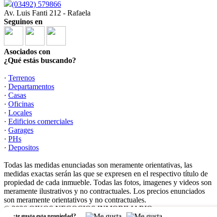
(03492) 579866
Av. Luis Fanti 212 - Rafaela
Seguinos en
Asociados con
¿Qué estás buscando?
·
Terrenos
·
Departamentos
·
Casas
·
Oficinas
·
Locales
·
Edificios comerciales
·
Garages
·
PHs
·
Depositos
Todas las medidas enunciadas son meramente orientativas, las
medidas exactas serán las que se expresen en el respectivo título de
propiedad de cada inmueble. Todas las fotos, imagenes y videos son
meramente ilustrativos y no contractuales. Los precios enunciados
son meramente orientativos y no contractuales.
© 2026 OIKOS NEGOCIOS INMOBILIARIO.
,
¿te gusta esta propiedad?